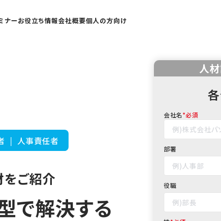
ミナー
お役立ち情報
会社概要
個人の方向け
人材
各
会社名
*
者 | 人事責任者
部署
をご紹介​
役職
型で解決する