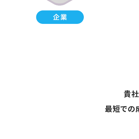
貴社
最短での