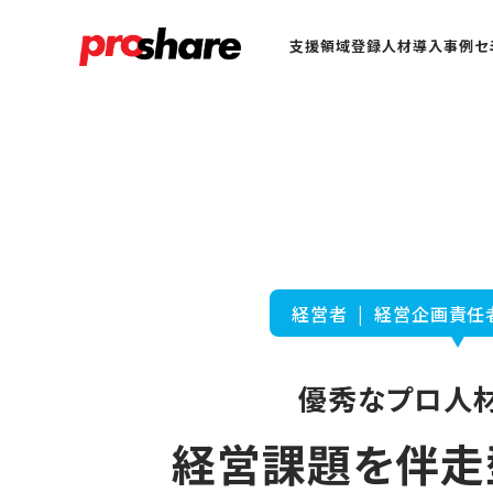
支援領域
登録人材
導入事例
セ
経営者 | 経営企画責任
優秀なプロ人材
経営課題を伴走