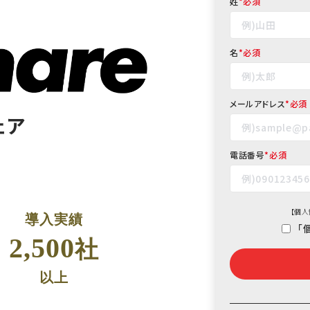
姓
*
名
*
メールアドレス
*
ェア
電話番号
*
【
個人
導入実績
「
2,500
社
以上