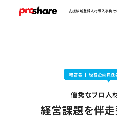
支援領域
登録人材
導入事例
セ
経営者 | 経営企画責任
優秀なプロ人材
経営課題を伴走