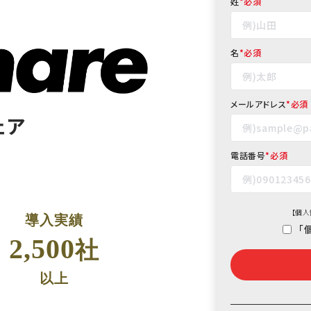
姓
*
名
*
メールアドレス
*
ェア
電話番号
*
【
個人
導入実績
「
2,500
社
以上