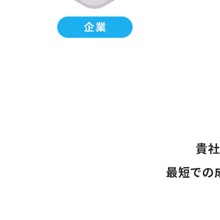
貴社
最短での