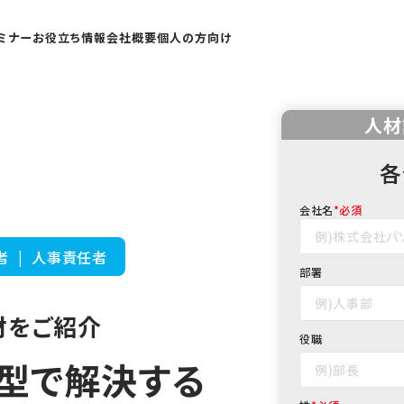
ミナー
お役立ち情報
会社概要
個人の方向け
人材
各
会社名
*
者 | 人事責任者
部署
をご紹介​
役職
型で解決する