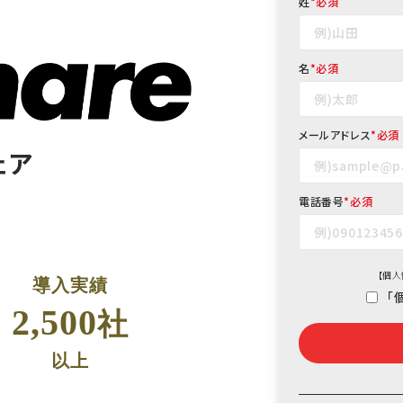
姓
*
名
*
メールアドレス
*
ェア
電話番号
*
【
個人
導入実績
「
2,500
社
以上