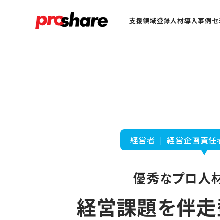
支援領域
登録人材
導入事例
セ
経営者 | 経営企画責任
優秀なプロ人材
経営課題を伴走