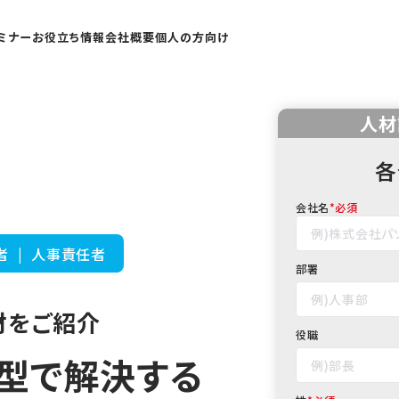
ミナー
お役立ち情報
会社概要
個人の方向け
人材
各
会社名
*
者 | 人事責任者
部署
をご紹介​
役職
型で解決する