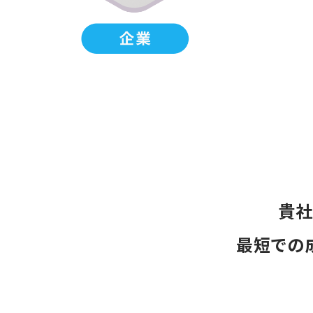
貴社
最短での