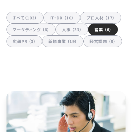
すべて（103）
IT・DX （10）
プロ人材 （17）
マーケティング （6）
人事 （33）
営業 （6）
広報PR （3）
新規事業 （19）
経営課題 （9）