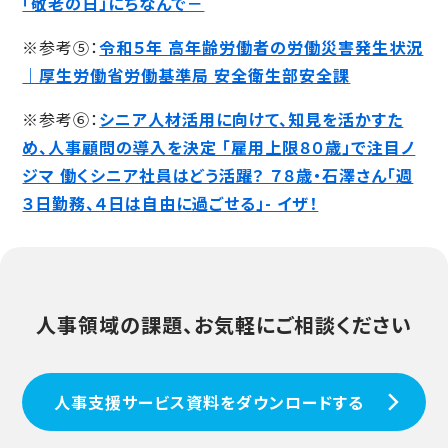
「敬老の日」にちなんで－
※参考⑤：
令和５年 高年齢労働者の労働災害発生状況
｜厚生労働省労働基準局 安全衛生部安全課
※参考⑥：
シニア人材活用に向けて、知見を活かすた
め、人事顧問の導入を決定 「雇用上限８０歳」で注目ノ
ジマ 働くシニア社員はどう活躍？ ７８歳・石澤さん「週
３日勤務、４日は自由に過ごせる」- イザ！
人事領域の課題、お気軽にご相談ください
人事支援サービス資料をダウンロードする