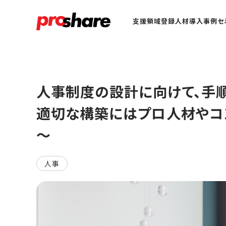
支援領域
登録人材
導入事例
セ
人事制度の設計に向けて、手
適切な構築にはプロ人材やコ
～
人事