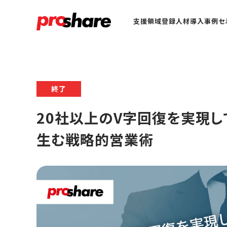
支援領域
登録人材
導入事例
セ
終了
20社以上のV字回復を実現し
生む戦略的営業術