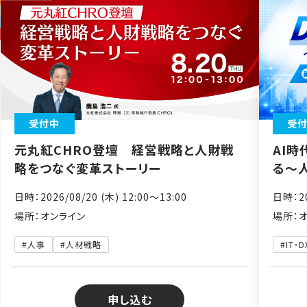
受付中
受
元丸紅CHRO登壇 経営戦略と人財戦
AI時
略をつなぐ変革ストーリー
る～
日時：2026/08/20 (木) 12:00〜13:00
日時：20
場所：オンライン
場所：
#人事
#人材戦略
#IT・D
申し込む