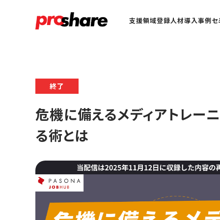
支援領域
登録人材
導入事例
セ
終了
危機に備えるメディアトレーニ
る術とは