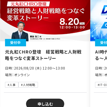
受付中
受
元丸紅CHRO登壇 経営戦略と人財戦
AI時
略をつなぐ変革ストーリー
る～
日時：2026/08/20 (木) 12:00〜13:00
日時：20
場所：オンライン
場所：
#人事
#人材戦略
#IT・D
申し込む