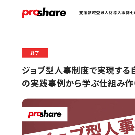
支援領域
登録人材
導入事例
セ
終了
ジョブ型人事制度で実現する自律
の実践事例から学ぶ仕組み作