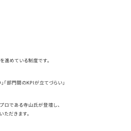
入を進めている制度です。
」「部門間のKPIが立てづらい」
トのプロである寺山氏が登壇し、
説いただきます。