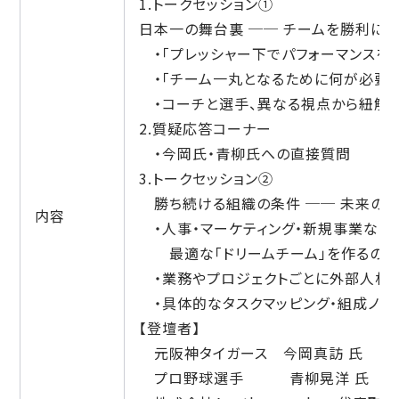
1.トークセッション①
日本一の舞台裏 ── チームを勝利に導
・「プレッシャー下でパフォーマンスを
・「チーム一丸となるために何が必要だ
・コーチと選手、異なる視点から紐解く
2.質疑応答コーナー
・今岡氏・青柳氏への直接質問
3.トークセッション②
勝ち続ける組織の条件 ── 未来の組
内容
・人事・マーケティング・新規事業など
最適な「ドリームチーム」を作るのか
・業務やプロジェクトごとに外部人材
・具体的なタスクマッピング・組成ノウ
【登壇者】
元阪神タイガース 今岡真訪 氏
プロ野球選手 青柳晃洋 氏