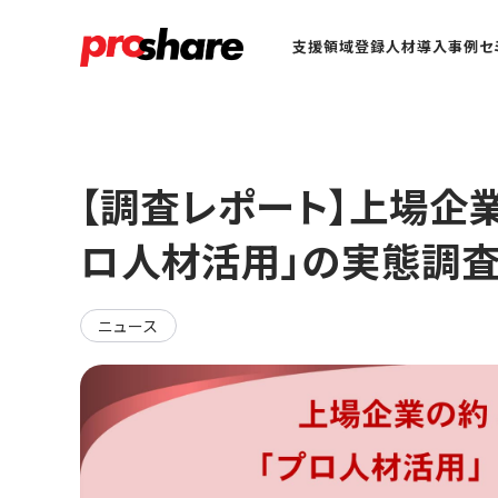
支援領域
登録人材
導入事例
セ
【調査レポート】上場企
ロ人材活用」の実態調
ニュース